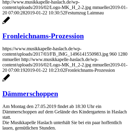
http://www.musikkapelle-haslach.de/wp-
content/uploads/2016/02/Logo-MK_H_2-2.jpg
mmueller
2019-01-
20 07:00:28
2019-01-22 10:30:52
Festumzug Laimnau
Fronleichnams-Prozession
https://www.musikkapelle-haslach.de/wp-
content/uploads/2017/03/FB_IMG_1496141550983.jpg
960
1280
mmueller
http://www.musikkapelle-haslach.de/wp-
content/uploads/2016/02/Logo-MK_H_2-2.jpg
mmueller
2019-01-
20 07:00:19
2019-01-22 10:23:02
Fronleichnams-Prozession
Dämmerschoppen
Am Montag den 27.05.2019 findet ab 18:30 Uhr ein
Dämmerschoppen auf dem Gelände des Kindergartens in Haslach
statt.
Die Musikkapelle Haslach unterhält Sie bei ein paar hoffentlich
lauen, gemütlichen Stunden.